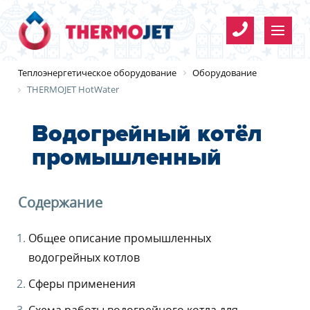
Имя
*
Теплоэнергетическое оборудование
Оборудование
THERMOJET HotWater
Телефон
*
Водогрейный котёл
промышленный
Организация
Имя
*
E-mail
Организация
Имя
*
*
Содержание
*
Телефон
*
Общее описание промышленных
Согласие на обработку
Телефон
*
персональных данных
водогрейных котлов
Сферы применения
E-mail
Y
E-mail