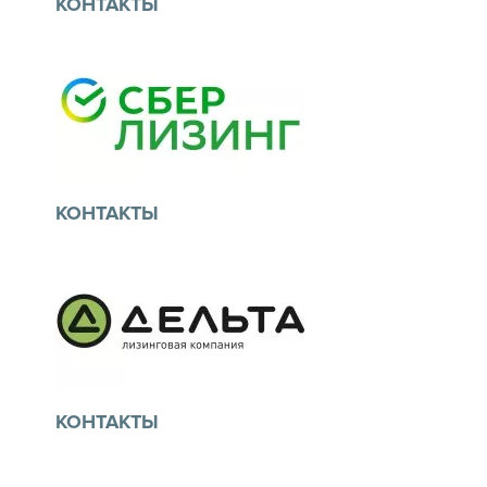
КОНТАКТЫ
Тел./факс: +7 (812) 325-90-82, доб. 193
Сот.: +7 921 364-64-58
E-mail: kabanova.N@baltlease.ru
ЭЛЕМЕНТ ЛИЗИНГ
Сайт: baltlease.ru
г. Москва, Кутузовский просп., 36, стр. 41
КОНТАКТЫ
Тел.: +7 (495) 937-27-80
E-mail: element77@ulh.ru
Сайт: elementleasing.ru
СБЕРБАНК ЛИЗИНГ
121170, Москва, ул. Поклонная, дом 3
КОНТАКТЫ
Тел.: 8-800-555-555-6
E-mail: info@sberleasing.ru